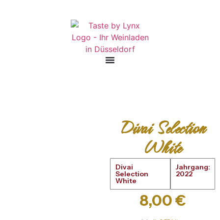
Divai Selection
White
Divai
Jahrgang:
Selection
2022
White
8,00
€