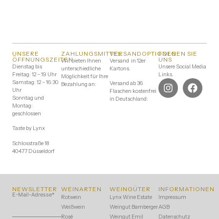
UNSERE
ZAHLUNGSMITTEL
VERSANDOPTIONEN
FOLGEN SIE
ÖFFNUNGSZEITEN
UNS
Wir bieten Ihnen
Versand in 12er
Dienstag bis
Unsere Social Media
unterschiedliche
Kartons.
Freitag: 12 – 19 Uhr
Links.
Möglichkeit für Ihre
Samstag: 12 – 16:30
Versand ab 36
Bezahlung an:
Uhr
Flaschen kostenfrei
Sonntag und
in Deutschland:
Montag:
geschlossen
Taste by Lynx
Schlosstraße 18
40477 Düsseldorf
NEWSLETTER
WEINARTEN
WEINGÜTER
INFORMATIONEN
E-Mail-Adresse
*
Rotwein
Lynx Wine Estate
Impressum
Weißwein
Weingut Bamberger
AGB
Rosé
Weingut Emil
Datenschutz