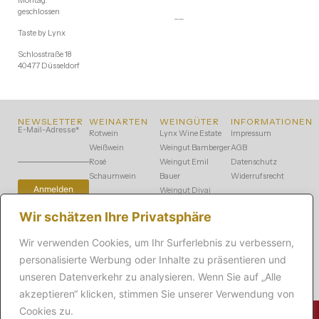
geschlossen
Taste by Lynx
Schlosstraße 18
40477 Düsseldorf
NEWSLETTER
WEINARTEN
WEINGÜTER
INFORMATIONEN
E-Mail-Adresse
*
Rotwein
Lynx Wine Estate
Impressum
Weißwein
Weingut Bamberger
AGB
Rosé
Weingut Emil
Datenschutz
Schaumwein
Bauer
Widerrufsrecht
Weingut Divai
Vinhos
Wir schätzen Ihre Privatsphäre
Weingut Knab
Weingut Köbelin
Wir verwenden Cookies, um Ihr Surferlebnis zu verbessern,
Weingut Philipp
personalisierte Werbung oder Inhalte zu präsentieren und
Kuhn
Winzerhof Stahl
unseren Datenverkehr zu analysieren. Wenn Sie auf „Alle
akzeptieren“ klicken, stimmen Sie unserer Verwendung von
Cookies zu.