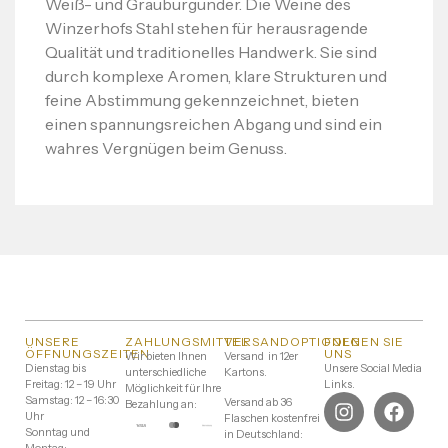
Weiß- und Grauburgunder. Die Weine des
Winzerhofs Stahl stehen für herausragende
Qualität und traditionelles Handwerk. Sie sind
durch komplexe Aromen, klare Strukturen und
feine Abstimmung gekennzeichnet, bieten
einen spannungsreichen Abgang und sind ein
wahres Vergnügen beim Genuss.
UNSERE
ZAHLUNGSMITTEL
VERSANDOPTIONEN
FOLGEN SIE
ÖFFNUNGSZEITEN
UNS
Wir bieten Ihnen
Versand in 12er
Dienstag bis
Unsere Social Media
unterschiedliche
Kartons.
Freitag: 12 – 19 Uhr
Links.
Möglichkeit für Ihre
Samstag: 12 – 16:30
Versand ab 36
Bezahlung an:
Uhr
Flaschen kostenfrei
Sonntag und
in Deutschland:
Montag: