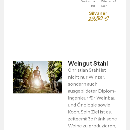
Deutschla
Winzerhof
Deu
nd
Stahl
Silvaner
13,50
€
Weingut Stahl
Christian Stahl ist
nicht nur Winzer,
sondern auch
ausgebildeter Diplom-
Ingenieur für Weinbau
und Önologie sowie
Koch. Sein Ziel ist es,
zeitgemäße fränkische
Weine zu produzieren,