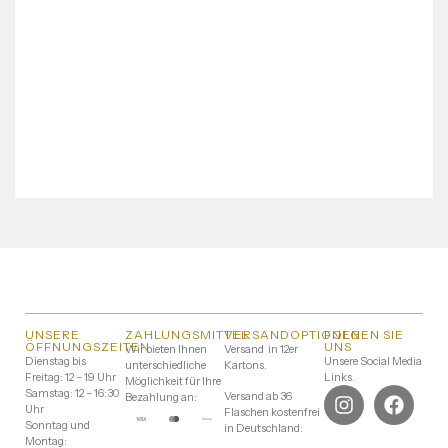
UNSERE
ZAHLUNGSMITTEL
VERSANDOPTIONEN
FOLGEN SIE
ÖFFNUNGSZEITEN
UNS
Wir bieten Ihnen
Versand in 12er
Dienstag bis
Unsere Social Media
unterschiedliche
Kartons.
Freitag: 12 – 19 Uhr
Links.
Möglichkeit für Ihre
Samstag: 12 – 16:30
Versand ab 36
Bezahlung an:
Uhr
Flaschen kostenfrei
Sonntag und
in Deutschland:
Montag: