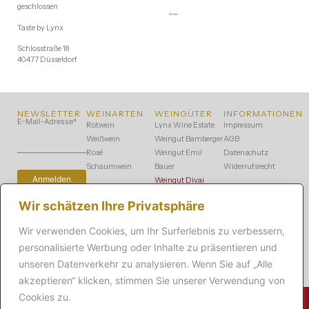
geschlossen
Taste by Lynx
Schlosstraße 18
40477 Düsseldorf
NEWSLETTER
WEINARTEN
WEINGÜTER
INFORMATIONEN
E-Mail-Adresse
*
Rotwein
Lynx Wine Estate
Impressum
Weißwein
Weingut Bamberger
AGB
Rosé
Weingut Emil
Datenschutz
Schaumwein
Bauer
Widerrufsrecht
Weingut Divai
Vinhos
Wir schätzen Ihre Privatsphäre
Weingut Knab
Weingut Köbelin
Wir verwenden Cookies, um Ihr Surferlebnis zu verbessern,
Weingut Philipp
personalisierte Werbung oder Inhalte zu präsentieren und
Kuhn
Winzerhof Stahl
unseren Datenverkehr zu analysieren. Wenn Sie auf „Alle
akzeptieren“ klicken, stimmen Sie unserer Verwendung von
Cookies zu.
ADRESSE
TELEFON
(C) TASTE BY