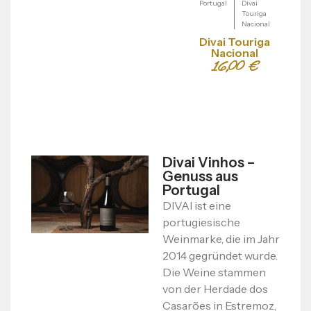
Portugal
Divai
Po
Touriga
Nacional
Divai Touriga
Nacional
16,00
€
Divai Vinhos –
Genuss aus
Portugal
DIVAI ist eine
portugiesische
Weinmarke, die im Jahr
2014 gegründet wurde.
Die Weine stammen
von der Herdade dos
Casarões in Estremoz,