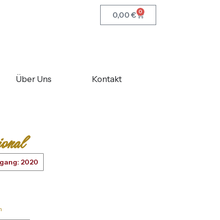
0
0,00
€
Über Uns
Kontakt
ional
rgang: 2020
n