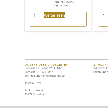
Preis inkl. MwSt.,
zzgl. Versand
Weiterlesen
UNSERE ÖFFNUNGSZEITEN
ZAHLUN
Dienstag bis Freitag: 12 – 19 Uhr
Wir bieten I
Samstag: 12 – 16:30 Uhr
Bezahlung a
Sonntag und Montag: geschlossen
Taste by Lynx
Schlosstraße 18
40477 Düsseldorf