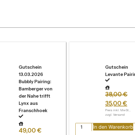
Gutschein
Gutschein
13.03.2026
Levante Pairi
Bubbly Pairing:
Bamberger von
38,00
€
der Nahe trifft
35,00
€
Lynx aus
Franschhoek
Preis inkl. MwSt.,
zzgl. Versand
In den Warenkorb
49,00
€