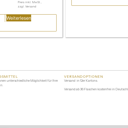
Preis inkl. MwSt.,
zzgl. Versand
Weiterlesen
GSMITTEL
VERSANDOPTIONEN
hnen unterschiedliche Möglichkeit für Ihre
Versand in 12er Kartons.
n:
Versand ab 36 Flaschen kostenfrei in Deutsch