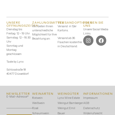
UNSERE
ZAHLUNGSMITTEL
VERSANDOPTIONEN
FOLGEN SIE
ÖFFNUNGSZEITEN
UNS
Wir bieten Ihnen
Versand in 12er
Dienstag bis
Unsere Social Media
unterschiedliche
Kartons.
Freitag: 12 – 19 Uhr
Links.
Möglichkeit für Ihre
Samstag: 12 – 16:30
Versand ab 36
Bezahlung an:
Uhr
Flaschen kostenfrei
Sonntag und
in Deutschland:
Montag:
geschlossen
Taste by Lynx
Schlosstraße 18
40477 Düsseldorf
NEWSLETTER
WEINARTEN
WEINGÜTER
INFORMATIONEN
E-Mail-Adresse
*
Rotwein
Lynx Wine Estate
Impressum
Weißwein
Weingut Bamberger
AGB
Rosé
Weingut Emil
Datenschutz
Schaumwein
Bauer
Widerrufsrecht