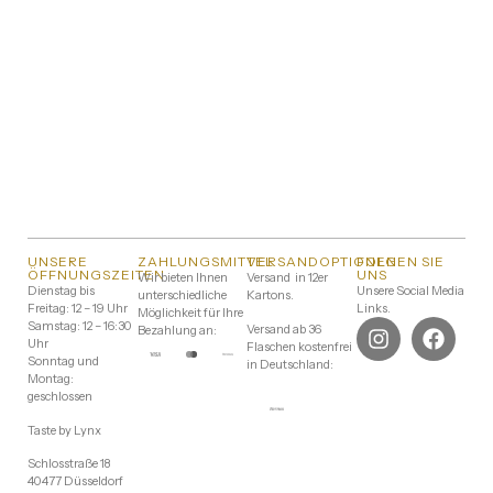
UNSERE
ZAHLUNGSMITTEL
VERSANDOPTIONEN
FOLGEN SIE
ÖFFNUNGSZEITEN
UNS
Wir bieten Ihnen
Versand in 12er
Dienstag bis
Unsere Social Media
unterschiedliche
Kartons.
Freitag: 12 – 19 Uhr
Links.
Möglichkeit für Ihre
Samstag: 12 – 16:30
Versand ab 36
Bezahlung an:
Uhr
Flaschen kostenfrei
Sonntag und
in Deutschland:
Montag:
geschlossen
Taste by Lynx
Schlosstraße 18
40477 Düsseldorf